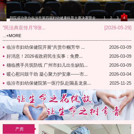
我院成功举办临汾市第四届妇幼健康科普大赛决赛暨全国预防出生缺陷公益活动健康科普讲座活动
1
2
3
4
“民法典宣传月”8张...
[2026-05-29]
...
+MORE
临汾市妇幼保健院开展“共赏巾帼芳华 ...
2026-03-09
好消息！2026省政府民生实事：免费...
2026-03-09
穗临携手共筑防线 广州市妇儿出生缺陷...
2026-03-09
暖心慰问鼓干劲 凝心聚力护安康——市...
2026-03-04
临汾市妇幼保健院第一医疗队赴隰县龙泉...
2025-11-25
产房