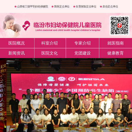
山西省三级甲等妇幼保健院
医保定点单位
生育保险定点单位
农合定点单位
医院概况
科室介绍
专家介绍
就医指南
新闻资讯
医院文化
党团建设
健康教育