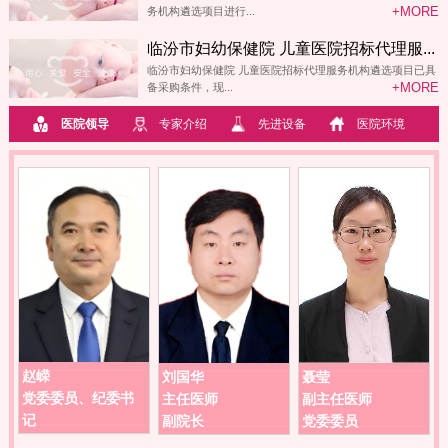
+MORE
务机构遴选项目进行...
临汾市妇幼保健院 儿童医院招标代理服...
临汾市妇幼保健院 儿童医院招标代理服务机构遴选项目已具
+MORE
备采购条件，现...
医院领导
专家介绍
先进设备
医院环境
嵘
刘国华
聂莹
高艳梅
委委员、纪委书
主任医师
副主任医师
副主任
副院长
党委委员
党委委