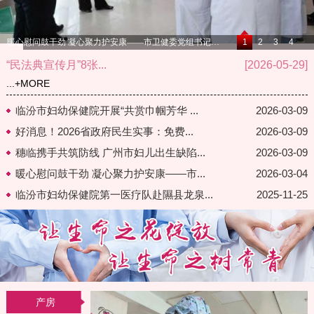
暖心慰问鼓干劲 凝心聚力护安康——市卫健委党组书记、主任石莹莅临我院开展节前慰问
1
2
3
4
“民法典宣传月”8张...
[2026-05-29]
...
+MORE
临汾市妇幼保健院开展“共赏巾帼芳华 ...
2026-03-09
好消息！2026省政府民生实事：免费...
2026-03-09
穗临携手共筑防线 广州市妇儿出生缺陷...
2026-03-09
暖心慰问鼓干劲 凝心聚力护安康——市...
2026-03-04
临汾市妇幼保健院第一医疗队赴隰县龙泉...
2025-11-25
产房