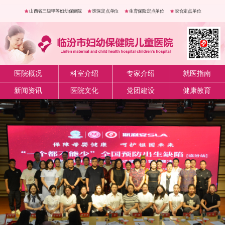
山西省三级甲等妇幼保健院
医保定点单位
生育保险定点单位
农合定点单位
医院概况
科室介绍
专家介绍
就医指南
新闻资讯
医院文化
党团建设
健康教育