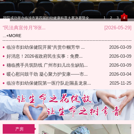
我院成功举办临汾市第四届妇幼健康科普大赛决赛暨全国预防出生缺陷公益活动健康科普讲座活动
1
2
3
4
“民法典宣传月”8张...
[2026-05-29]
...
+MORE
临汾市妇幼保健院开展“共赏巾帼芳华 ...
2026-03-09
好消息！2026省政府民生实事：免费...
2026-03-09
穗临携手共筑防线 广州市妇儿出生缺陷...
2026-03-09
暖心慰问鼓干劲 凝心聚力护安康——市...
2026-03-04
临汾市妇幼保健院第一医疗队赴隰县龙泉...
2025-11-25
产房