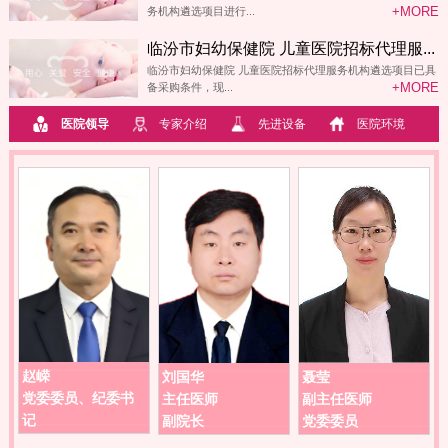
+MORE
务机构遴选项目进行...
临汾市妇幼保健院 儿童医院招标代理服...
临汾市妇幼保健院 儿童医院招标代理服务机构遴选项目已具
+MORE
备采购条件，现...
医院领导
专家介绍
先进设备
医院环境
赵嵘
刘国华
聂莹
高
党委委员、纪委书
主任医师
副主任医师
副
记
副院长
党委委员
党