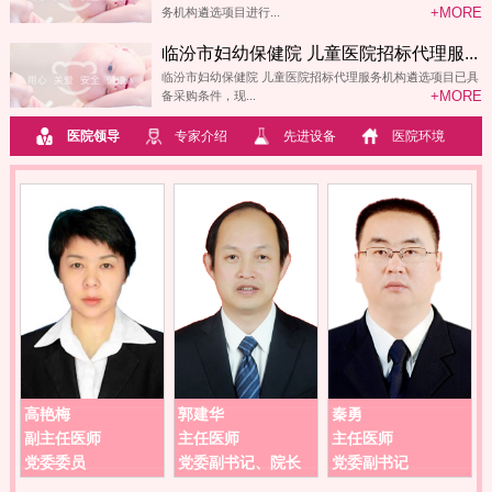
+MORE
务机构遴选项目进行...
临汾市妇幼保健院 儿童医院招标代理服...
临汾市妇幼保健院 儿童医院招标代理服务机构遴选项目已具
+MORE
备采购条件，现...
医院领导
专家介绍
先进设备
医院环境
高艳梅
郭建华
秦勇
副主任医师
主任医师
主任医师
党委委员
党委副书记、院长
党委副书记