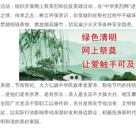
活动；组织开展网上祭英烈和抗疫英雄活动，在“中华英烈网”
激之情、传承之志；树立环保意识，自觉做到在祭祀过程中不破
所焚烧纸钱香烛、燃放烟花爆竹，切实减少火灾等各种安全隐患
承美德，节俭祭祀。大力弘扬中华民族孝老爱亲、勤俭节约的传
心，使他们老有所养、老有所乐；亲人逝去后不大操大办、相互
望全院广大党员干部职工以身作则，充分发挥在节俭治丧、文明
做起，以实际行动影响带动亲朋好友和身边群众，积极投身新时
文明和谐的美好家园。