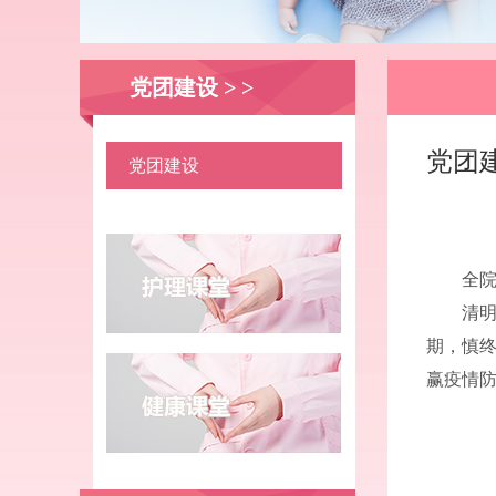
党团建设 > >
党团
党团建设
全
清
期，慎
赢疫情