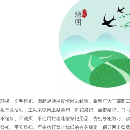
碳环保，文明祭祀。因新冠肺炎疫情尚未解除，希望广大干部职
祭祖扫墓活动，主动采取网上祭英烈、鲜花祭祀、丝带祭祀、书
，不销售、不购买、不使用封建迷信祭祀用品，告别祭祀陋习、
上祭祀，平安祭扫。严格执行禁止烧纸的有关规定，倡导网上祭