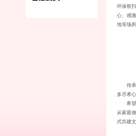
环保祭扫
心、感
地等场
传
多尽孝
希
从家庭
式共建