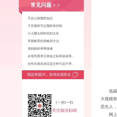
常见问题
> >
手足口病预防知识
子宫颈癌可以预防和控制
小儿晒太阳时间别太长
早期教育的策略和方法
准妈妈的孕期保健
在母乳喂养日来临之际再谈谈母...
女性生殖道炎症是怎样引起不孕...
我还有疑问，咨询在线医生
低
大规模
[一]扫一扫
思先人
关注临汾妇幼
网