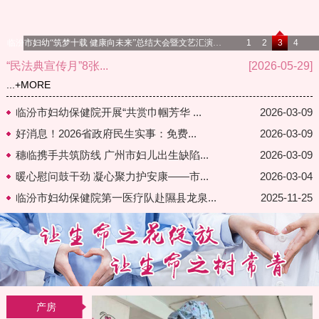
临汾市妇幼“筑梦十载 健康向未来”总结大会暨文艺汇演顺利举办
1
2
3
4
“民法典宣传月”8张...
[2026-05-29]
...
+MORE
临汾市妇幼保健院开展“共赏巾帼芳华 ...
2026-03-09
好消息！2026省政府民生实事：免费...
2026-03-09
穗临携手共筑防线 广州市妇儿出生缺陷...
2026-03-09
暖心慰问鼓干劲 凝心聚力护安康——市...
2026-03-04
临汾市妇幼保健院第一医疗队赴隰县龙泉...
2025-11-25
产房