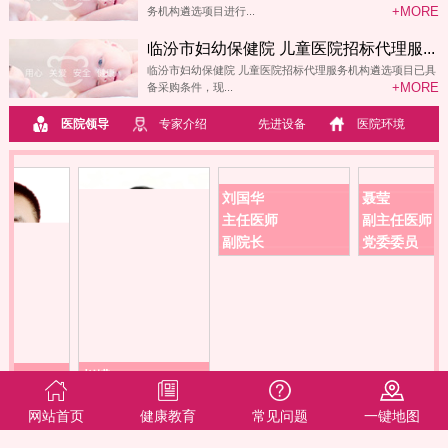
+MORE
务机构遴选项目进行...
临汾市妇幼保健院 儿童医院招标代理服...
临汾市妇幼保健院 儿童医院招标代理服务机构遴选项目已具
+MORE
备采购条件，现...
医院领导
专家介绍
先进设备
医院环境
刘国华
聂莹
主任医师
副主任医师
副院长
党委委员
赵嵘
党委委员、纪委书
网站首页
健康教育
常见问题
一键地图
记